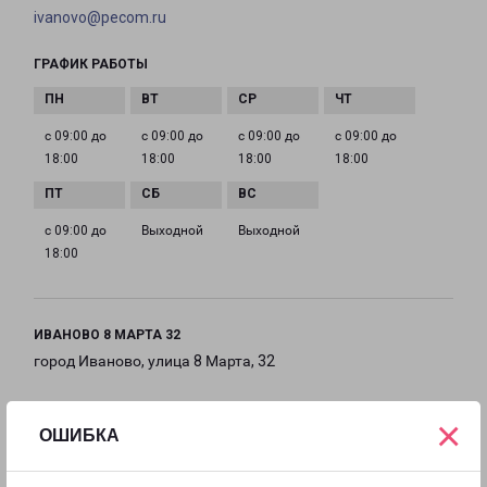
ivanovo@pecom.ru
ГРАФИК РАБОТЫ
с 09:00 до
с 09:00 до
с 09:00 до
с 09:00 до
18:00
18:00
18:00
18:00
с 09:00 до
Выходной
Выходной
18:00
ИВАНОВО 8 МАРТА 32
город Иваново, улица 8 Марта, 32
на карте
×
ОШИБКА
ТЕЛЕФОН
8(4932) 260-330