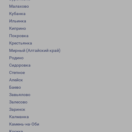
Малахово
Кубанка
Ильинка
Киприно
Покровка
Крестьянка
Мирный (Алтайский край)
Родино
Сидоровка
Степное
Алейск
Баево
Завьялово
Залесово
Заринск
Калманка
Камень-на-Оби
Косиха