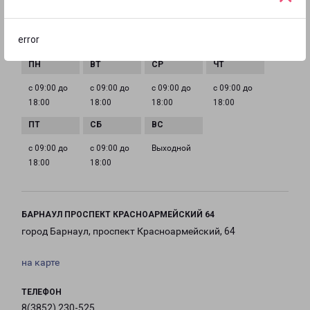
barnaul@pecom.ru
error
ГРАФИК РАБОТЫ
с 09:00 до
с 09:00 до
с 09:00 до
с 09:00 до
18:00
18:00
18:00
18:00
с 09:00 до
с 09:00 до
Выходной
18:00
18:00
БАРНАУЛ ПРОСПЕКТ КРАСНОАРМЕЙСКИЙ 64
город Барнаул, проспект Красноармейский, 64
на карте
ТЕЛЕФОН
8(3852) 230-525