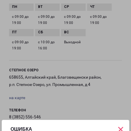
с 09:00 до
с 09:00 до
с 09:00 до
с 09:00 до
19:00
19:00
19:00
19:00
с 09:00 до
с 10:00 до
Выходной
19:00
16:00
СТЕПНОЕ ОЗЕРО
658655, Алтайский край, Благовещенски район,
р.п. Степное Озеро, ул. Промышленная, д.4
на карте
ТЕЛЕФОН
8 (3852) 556-546
×
ОШИБКА
EMAIL