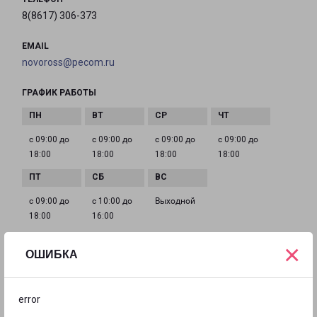
8(8617) 306-373
EMAIL
novoross@pecom.ru
ГРАФИК РАБОТЫ
с 09:00 до
с 09:00 до
с 09:00 до
с 09:00 до
18:00
18:00
18:00
18:00
с 09:00 до
с 10:00 до
Выходной
18:00
16:00
×
ОШИБКА
НОВОРОССИЙСК ПАЛЬМОВАЯ 6
город Новороссийск, улица Пальмовая, 6
error