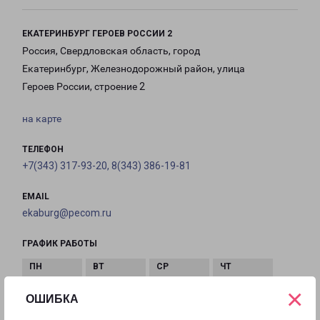
ЕКАТЕРИНБУРГ ГЕРОЕВ РОССИИ 2
Россия, Свердловская область, город
Екатеринбург, Железнодорожный район, улица
Героев России, строение 2
на карте
ТЕЛЕФОН
+7(343) 317-93-20, 8(343) 386-19-81
EMAIL
ekaburg@pecom.ru
ГРАФИК РАБОТЫ
×
с 09:00 до
с 09:00 до
с 09:00 до
с 09:00 до
ОШИБКА
20:00
20:00
20:00
20:00