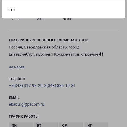
error
с 09:00 до
с 09:00 до
с 09:00 до
20:00
20:00
20:00
ЕКАТЕРИНБУРГ ПРОСПЕКТ КОСМОНАВТОВ 41
Россия, Свердловская область, город
Екатеринбург, проспект Космонавтов, строение 41
на карте
ТЕЛЕФОН
+7(343) 317-93-20, 8(343) 386-19-81
EMAIL
ekaburg@pecom.ru
ГРАФИК РАБОТЫ