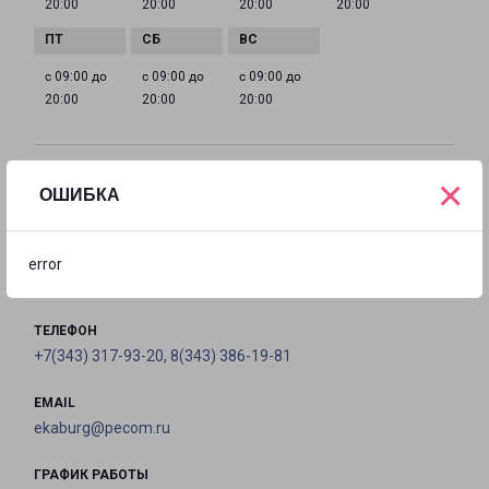
20:00
20:00
20:00
20:00
с 09:00 до
с 09:00 до
с 09:00 до
20:00
20:00
20:00
×
ЕКАТЕРИНБУРГ ПРОСПЕКТ КОСМОНАВТОВ 41
ОШИБКА
Россия, Свердловская область, город
Екатеринбург, проспект Космонавтов, строение 41
error
на карте
ТЕЛЕФОН
+7(343) 317-93-20, 8(343) 386-19-81
EMAIL
ekaburg@pecom.ru
ГРАФИК РАБОТЫ