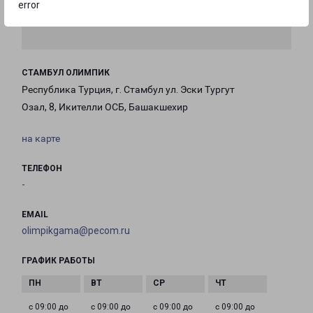
error
СТАМБУЛ ОЛИМПИК
Республика Турция, г. Стамбул ул. Эски Тургут
Озал, 8, Икителли ОСБ, Башакшехир
на карте
ТЕЛЕФОН
-
EMAIL
olimpikgama@pecom.ru
ГРАФИК РАБОТЫ
с 09:00 до
с 09:00 до
с 09:00 до
с 09:00 до