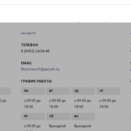
РТИЩЕВО
Саратовская область, г. Ртищево, ул. Советская, д. 70
на карте
ТЕЛЕФОН
8 (8452) 24-58-48
EMAIL
Rtischevo-fr@pecom.ru
ГРАФИК РАБОТЫ
0 до
с 09:00 до
с 09:00 до
с 09:00 до
с 09:00 до
18:00
18:00
18:00
18:00
с 09:00 до
Выходной
Выходной