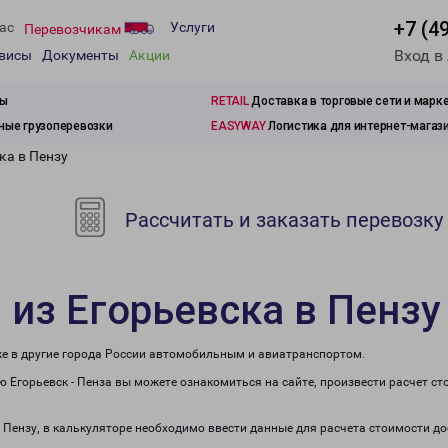
+7 (4
ас
Услуги
Перевозчикам
Вход в
рвисы
Документы
Акции
зы
RETAIL
Доставка в торговые сети и марк
ые грузоперевозки
EASYWAY
Логистика для интернет-магаз
ка в Пензу
Рассчитать и заказать перевозку
 из Егорьевска в Пензу
кже в другие города России автомобильным и авиатранспортом.
 Егорьевск - Пенза вы можете ознакомиться на сайте, произвести расчет с
в Пензу, в калькуляторе необходимо ввести данные для расчета стоимости д