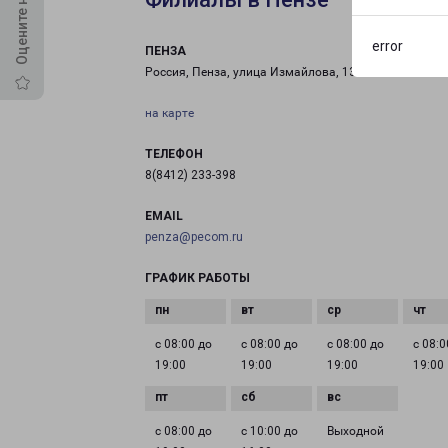
error
ПЕНЗА
Россия, Пенза, улица Измайлова, 13
на карте
ТЕЛЕФОН
8(8412) 233-398
EMAIL
penza@pecom.ru
ГРАФИК РАБОТЫ
с 08:00 до
с 08:00 до
с 08:00 до
с 08:0
19:00
19:00
19:00
19:00
с 08:00 до
с 10:00 до
Выходной