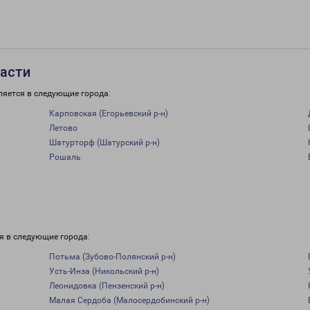
ласти
ляется в следующие города:
Карповская (Егорьевский р-н)
Летово
Шатурторф (Шатурский р-н)
Рошаль
я в следующие города:
Потьма (Зубово-Полянский р-н)
Усть-Инза (Никольский р-н)
Леонидовка (Пензенский р-н)
Малая Сердоба (Малосердобинский р-н)