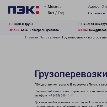
Москва
Адреса
О н
Rus /
Eng
Онлайн-се
LTL
Сборные грузы
FTL
Генеральные гру
EXPRESS
Авиа- и экспресс-доставка
GLOBAL
Международн
Главная
Направления
Грузоперевозки из Егорьевс
Грузоперевозки
ПЭК доставляет грузы из Егорьевска в Пензу, а та
С примерной стоимостью перевозки по направлению
телефону:
+7 (495) 660-11-11
.
Для того, чтобы заказать перевозку из Егорьевска 
для уточнения деталей свяжется специалист ПЭК.