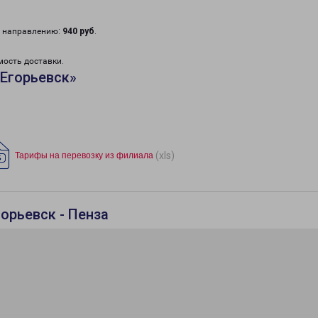
у направлению:
940 руб
.
мость доставки.
Егорьевск»
(xls)
Тарифы на перевозку из филиала
орьевск - Пенза