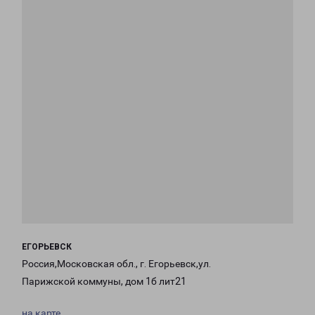
ЕГОРЬЕВСК
Россия,Московская обл., г. Егорьевск,ул.
Парижской коммуны, дом 1б лит21
на карте