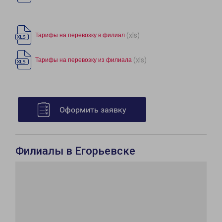
(xls)
Тарифы на перевозку в филиал
(xls)
Тарифы на перевозку из филиала
Оформить заявку
Филиалы в Егорьевске