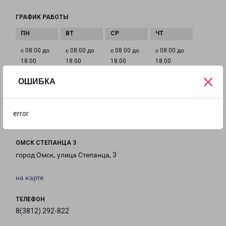
ГРАФИК РАБОТЫ
с 08:00 до
с 08:00 до
с 08:00 до
с 08:00 до
18:00
18:00
18:00
18:00
×
ОШИБКА
с 08:00 до
с 10:00 до
Выходной
18:00
16:00
error
ОМСК СТЕПАНЦА 3
город Омск, улица Степанца, 3
на карте
ТЕЛЕФОН
8(3812) 292-822