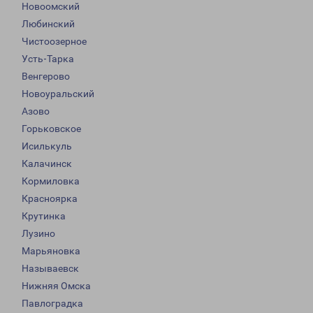
Новоомский
Любинский
Чистоозерное
Усть-Тарка
Венгерово
Новоуральский
Азово
Горьковское
Исилькуль
Калачинск
Кормиловка
Красноярка
Крутинка
Лузино
Марьяновка
Называевск
Нижняя Омска
Павлоградка