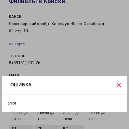
Филиалы в Канске
КАНСК
Красноярский край, г. Канск, ул. 40 лет Октября, д.
62, стр. 10
на карте
ТЕЛЕФОН
8 (39161) 631-26
EMAIL
×
kansk-fr@pecom.ru
ОШИБКА
ГРАФИК РАБОТЫ
error
с 09:00 до
с 09:00 до
с 09:00 до
с 09:00 до
18:00
18:00
18:00
18:00