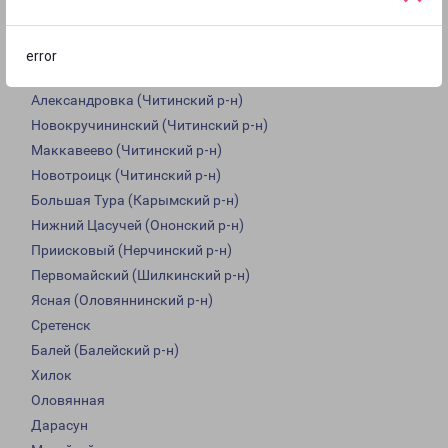
Кокуй (Сретенский р-н)
Курорт-Дарасун (Карымский р-н)
Дульдурга (Дульдургинский р-н)
error
Акша (Акшинский р-н)
Александровка (Читинский р-н)
Новокручининский (Читинский р-н)
Маккавеево (Читинский р-н)
Новотроицк (Читинский р-н)
Большая Тура (Карымский р-н)
Нижний Цасучей (Ононский р-н)
Приисковый (Нерчинский р-н)
Первомайский (Шилкинский р-н)
Ясная (Оловяннинский р-н)
Сретенск
Балей (Балейский р-н)
Хилок
Оловянная
Дарасун