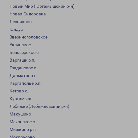
Новый Мир (Юргамышский р-н)
Новая Сидоровка
Лесниково
Юлдус
Звериноголовское
Уксянское
Белозерское с.
Варгаши р.п.
Глядянское с.
Далматово г.
Каргаполье р.п.
Кетово с.
Куртамыш
Лебяжье (Лебяжьевский р-н)
Макушино
Мехонское с.
Мишкино р.п.
Мокроусово