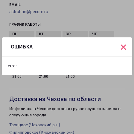
EMAIL
astrahan@pecom.ru
ГРАФИК РАБОТЫ
×
с 09:00 до
с 09:00 до
с 09:00 до
с 09:00 до
ОШИБКА
21:00
21:00
21:00
21:00
error
с 09:00 до
с 09:00 до
с 09:00 до
21:00
21:00
21:00
Доставка из Чехова по области
Из филиала в Чехове доставка грузов осуществляется в
следующие города:
Троицкое (Чеховский р-н)
Филипповское (Киржачский р-н)