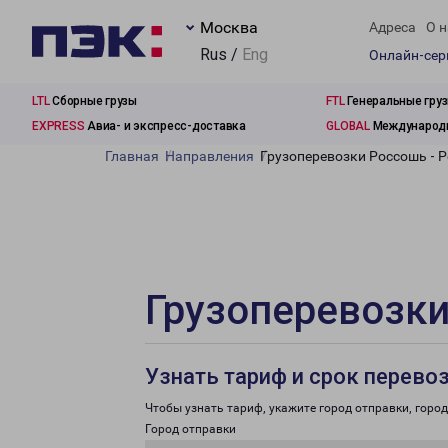
Москва
Адреса
О н
Rus /
Eng
Онлайн-се
LTL
Сборные грузы
FTL
Генеральные гру
EXPRESS
Авиа- и экспресс-доставка
GLOBAL
Международн
Главная
Направления
Грузоперевозки Россошь - 
Грузоперевозки
Узнать тариф и срок перево
Чтобы узнать тариф, укажите город отправки, город 
Город отправки