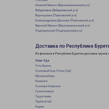
Россошь
Нижний Мамон (Верхнемамонский р-н)
Вейделевка (Вейделевский р-н)
Воронцовка (Павловский р-н)
Александровка-Донская (Павловский р-н)
Верхний Мамон (Верхнемамонский р-н)
Подгоренский (Подгоренский р-н)
Доставка по Республике Бурят
Из филиала в Республике Бурятии доставка грузов 
Улан-Удэ
Усть-Брянь
Сосновый Бор (Улан-Удэ)
Мухоршибирь
Кижинга
Сосново-Озерское
Гусиноозерск
Турунтаево
Тарбагатай
Кырен