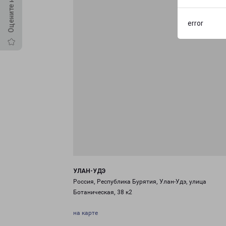
error
УЛАН-УДЭ
Россия, Республика Бурятия, Улан-Удэ, улица
Ботаническая, 38 к2
на карте