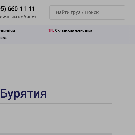
95) 660-11-11
 личный кабинет
етплейсы
3PL
Складская логистика
инов
 Бурятия