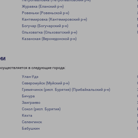
Петропавловка (Петропавловский р-н)
Журавка (Еланский р-н)
Ровеньки (Ровеньской р-н)
Кантемировка (Кантемировский р-н)
Богучар (Богучарский р-н)
Ольховатка (Ольховатский р-н)
Казанская (Верхнедонской р-н)
ии
осуществляется в следующие города:
Улан-Удэ
Северомуйск (Муйский р-н)
Гремячинск (респ. Бурятия) (Прибайкальский р-н)
Бичура
Заиграево
Сокол (респ. Бурятия)
Кяхта
Селенгинск
Бабушкин