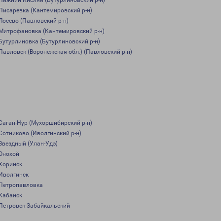
Нижний Кисляй (Бутурлиновский р-н)
Писаревка (Кантемировский р-н)
Лосево (Павловский р-н)
Митрофановка (Кантемировский р-н)
Бутурлиновка (Бутурлиновский р-н)
Павловск (Воронежская обл.) (Павловский р-н)
Саган-Нур (Мухоршибирский р-н)
Сотниково (Иволгинский р-н)
Звездный (Улан-Удэ)
Онохой
Хоринск
Иволгинск
Петропавловка
Кабанск
Петровск-Забайкальский