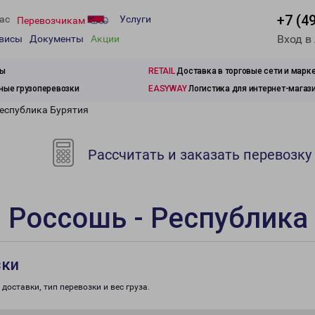
+7 (4
ас
Услуги
Перевозчикам
Вход в
рвисы
Документы
Акции
зы
RETAIL
Доставка в торговые сети и марк
ые грузоперевозки
EASYWAY
Логистика для интернет-магаз
Республика Бурятия
Рассчитать и заказать перевозку
 Россошь - Республика
зки
доставки, тип перевозки и вес груза.