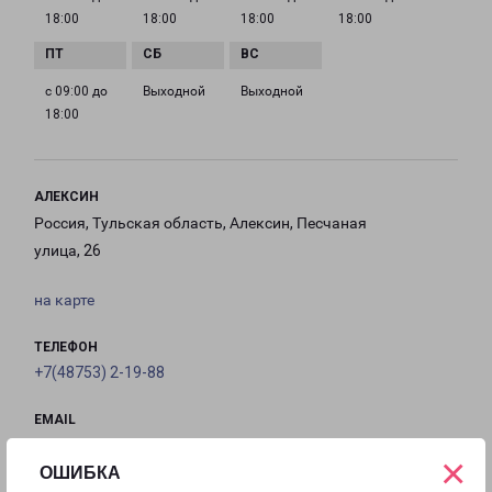
18:00
18:00
18:00
18:00
с 09:00 до
Выходной
Выходной
18:00
АЛЕКСИН
Россия, Тульская область, Алексин, Песчаная
улица, 26
на карте
ТЕЛЕФОН
+7(48753) 2-19-88
EMAIL
aleksin-fr@pecom.ru
×
ОШИБКА