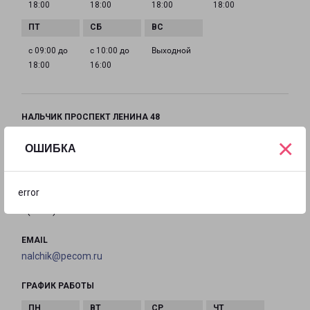
18:00
18:00
18:00
18:00
с 09:00 до
с 10:00 до
Выходной
18:00
16:00
НАЛЬЧИК ПРОСПЕКТ ЛЕНИНА 48
город Нальчик, проспект Ленина, 48
×
ОШИБКА
на карте
error
ТЕЛЕФОН
8(8662) 22-99-23
EMAIL
nalchik@pecom.ru
ГРАФИК РАБОТЫ