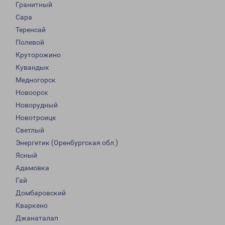
Гранитный
Сара
Теренсай
Полевой
Круторожино
Кувандык
Медногорск
Новоорск
Новорудный
Новотроицк
Светлый
Энергетик (Оренбургская обл.)
Ясный
Адамовка
Гай
Домбаровский
Кваркено
Джанаталап