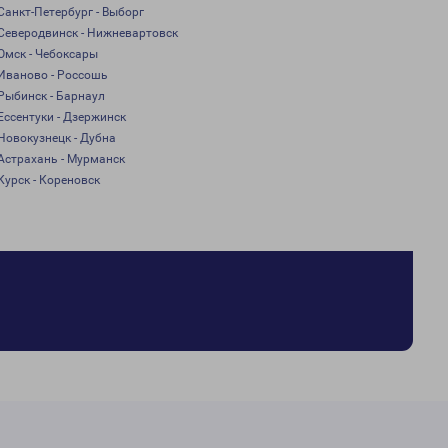
Санкт-Петербург - Выборг
Северодвинск - Нижневартовск
Омск - Чебоксары
Иваново - Россошь
Рыбинск - Барнаул
Ессентуки - Дзержинск
Новокузнецк - Дубна
Астрахань - Мурманск
Курск - Кореновск