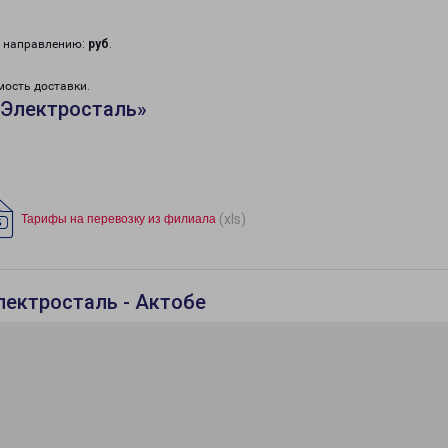
у направлению:
руб
.
мость доставки.
«Электросталь»
(xls)
Тарифы на перевозку из филиала
лектросталь - Актобе