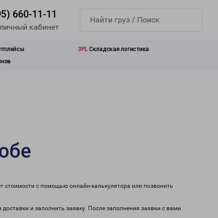
95) 660-11-11
 личный кабинет
етплейсы
3PL
Складская логистика
инов
тобе
ет стоимости с помощью онлайн-калькулятора или позвонить
и доставки и заполнить заявку. После заполнения заявки с вами