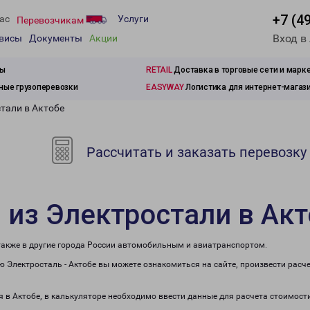
+7 (4
ас
Услуги
Перевозчикам
Вход в
рвисы
Документы
Акции
зы
RETAIL
Доставка в торговые сети и марк
ые грузоперевозки
EASYWAY
Логистика для интернет-магаз
тали в Актобе
Рассчитать и заказать перевозку
 из Электростали в Ак
 также в другие города России автомобильным и авиатранспортом.
 Электросталь - Актобе вы можете ознакомиться на сайте, произвести расч
я в Актобе, в калькуляторе необходимо ввести данные для расчета стоимост