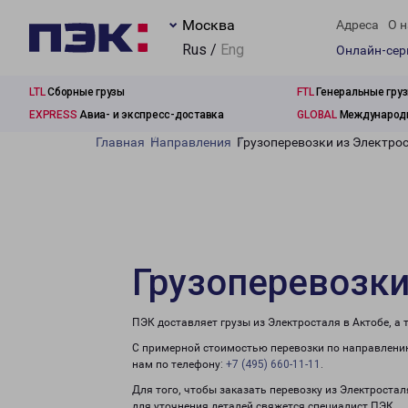
Москва
Адреса
О н
Rus /
Eng
Онлайн-се
LTL
Сборные грузы
FTL
Генеральные гру
EXPRESS
Авиа- и экспресс-доставка
GLOBAL
Международн
Главная
Направления
Грузоперевозки из Электрос
Грузоперевозки
ПЭК доставляет грузы из Электросталя в Актобе, а
С примерной стоимостью перевозки по направлению
нам по телефону:
+7 (495) 660-11-11
.
Для того, чтобы заказать перевозку из Электростал
для уточнения деталей свяжется специалист ПЭК.