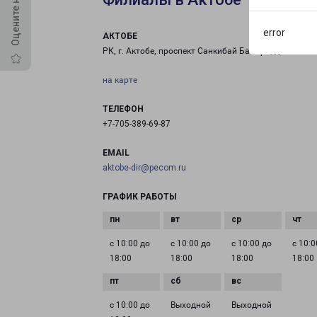
error
АКТОБЕ
РК, г. Актобе, проспект Санкибай Батыра, д. 14/9
на карте
ТЕЛЕФОН
+7-705-389-69-87
EMAIL
aktobe-dir@pecom.ru
ГРАФИК РАБОТЫ
с 10:00 до
с 10:00 до
с 10:00 до
с 10:0
18:00
18:00
18:00
18:00
с 10:00 до
Выходной
Выходной