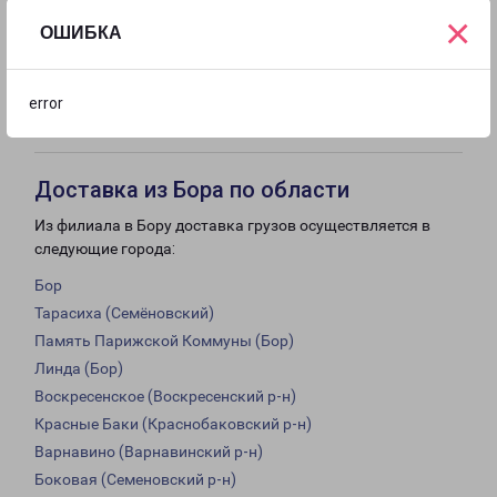
18:00
18:00
18:00
18:00
×
ОШИБКА
с 09:00 до
Выходной
Выходной
error
18:00
Доставка из Бора по области
Из филиала в Бору доставка грузов осуществляется в
следующие города:
Бор
Тарасиха (Семёновский)
Память Парижской Коммуны (Бор)
Линда (Бор)
Воскресенское (Воскресенский р-н)
Красные Баки (Краснобаковский р-н)
Варнавино (Варнавинский р-н)
Боковая (Семеновский р-н)