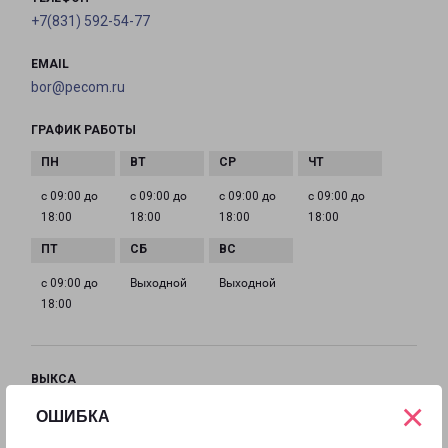
+7(831) 592-54-77
EMAIL
bor@pecom.ru
ГРАФИК РАБОТЫ
с 09:00 до
с 09:00 до
с 09:00 до
с 09:00 до
18:00
18:00
18:00
18:00
с 09:00 до
Выходной
Выходной
18:00
ВЫКСА
×
Россия, Нижегородская область, Выкса,
ОШИБКА
территория Проммикрорайон № 4, 16