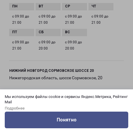
с 09:00 до
с 09:00 до
с 09:00 до
с 09:00 до
21:00
21:00
21:00
21:00
с 09:00 до
с 09:00 до
с 09:00 до
21:00
20:00
20:00
НИЖНИЙ НОВГОРОД СОРМОВСКОЕ ШОССЕ 20
Нижегородская область, шоссе Сормовское, 20
на карте
Мы используем файлы cookie и сервисы Яндекс.Метрика, Рейтинг
Mail
ТЕЛЕФОН
Подробнее
+7(831) 215-13-00
Понятно
EMAIL
Оцените нашу работу
Услуги
Сервисы
Меню
Кабинет
Контакты
nnov@pecom.ru