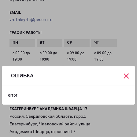
EMAIL
v-ufaley-fr@pecom.ru
ГРАФИК РАБОТЫ
с 09:00 до
с 09:00 до
с 09:00 до
с 09:00 до
19:00
19:00
19:00
19:00
×
ОШИБКА
с 09:00 до
с 10:00 до
Выходной
19:00
16:00
error
ЕКАТЕРИНБУРГ АКАДЕМИКА ШВАРЦА 17
Россия, Свердловская область, город
Екатеринбург, Чкаловский район, улица
Академика Шварца, строение 17