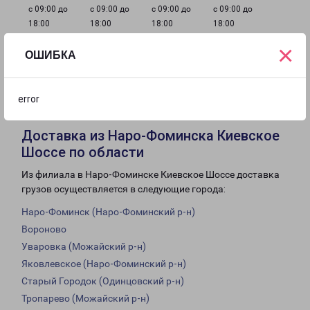
с 09:00 до
с 09:00 до
с 09:00 до
с 09:00 до
18:00
18:00
18:00
18:00
×
ОШИБКА
с 09:00 до
с 09:00 до
Выходной
18:00
13:00
error
Доставка из Наро-Фоминска Киевское
Шоссе по области
Из филиала в Наро-Фоминске Киевское Шоссе доставка
грузов осуществляется в следующие города:
Наро-Фоминск (Наро-Фоминский р-н)
Вороново
Уваровка (Можайский р-н)
Яковлевское (Наро-Фоминский р-н)
Старый Городок (Одинцовский р-н)
Тропарево (Можайский р-н)