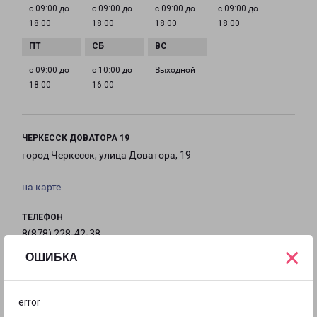
с 09:00 до
с 09:00 до
с 09:00 до
с 09:00 до
18:00
18:00
18:00
18:00
с 09:00 до
с 10:00 до
Выходной
18:00
16:00
ЧЕРКЕССК ДОВАТОРА 19
город Черкесск, улица Доватора, 19
на карте
ТЕЛЕФОН
8(878) 228-42-38
×
ОШИБКА
EMAIL
chk-dir@pecom.ru
error
ГРАФИК РАБОТЫ