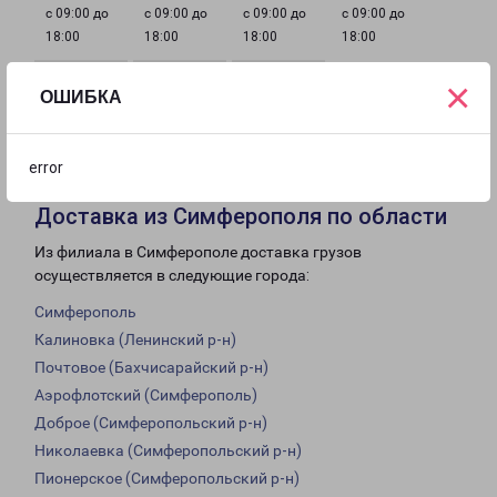
с 09:00 до
с 09:00 до
с 09:00 до
с 09:00 до
18:00
18:00
18:00
18:00
×
ОШИБКА
с 09:00 до
Выходной
Выходной
18:00
error
Доставка из Симферополя по области
Из филиала в Симферополе доставка грузов
осуществляется в следующие города:
Симферополь
Калиновка (Ленинский р-н)
Почтовое (Бахчисарайский р-н)
Аэрофлотский (Симферополь)
Доброе (Симферопольский р-н)
Николаевка (Симферопольский р-н)
Пионерское (Симферопольский р-н)