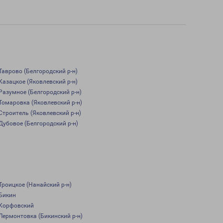
Таврово (Белгородский р-н)
Казацкое (Яковлевский р-н)
Разумное (Белгородский р-н)
Томаровка (Яковлевский р-н)
Строитель (Яковлевский р-н)
Дубовое (Белгородский р-н)
Троицкое (Нанайский р-н)
Бикин
Корфовский
Лермонтовка (Бикинский р-н)