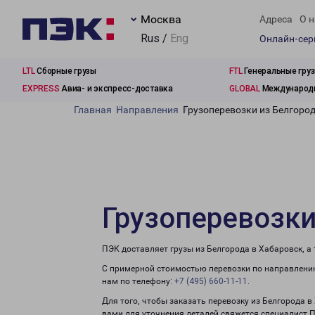
Москва
Адреса
О н
Rus /
Eng
Онлайн-се
LTL
Сборные грузы
FTL
Генеральные гру
EXPRESS
Авиа- и экспресс-доставка
GLOBAL
Международн
Главная
Направления
Грузоперевозки из Белгоро
Грузоперевозки
ПЭК доставляет грузы из Белгорода в Хабаровск, а
С примерной стоимостью перевозки по направлению
нам по телефону:
+7 (495) 660-11-11
.
Для того, чтобы заказать перевозку из Белгорода в
вами для уточнения деталей свяжется специалист 