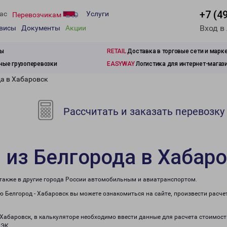
+7 (4
ас
Услуги
Перевозчикам
Вход в
рвисы
Документы
Акции
зы
RETAIL
Доставка в торговые сети и марк
ые грузоперевозки
EASYWAY
Логистика для интернет-магаз
да в Хабаровск
Рассчитать и заказать перевозку
 из Белгорода в Хабар
 также в другие города России автомобильным и авиатранспортом.
 Белгород - Хабаровск вы можете ознакомиться на сайте, произвести расч
 Хабаровск, в калькуляторе необходимо ввести данные для расчета стоимост
ПЭК.