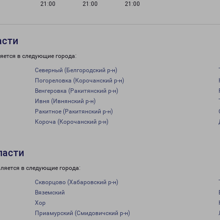
21:00
21:00
21:00
асти
яется в следующие города:
Северный (Белгородский р-н)
Погореловка (Корочанский р-н)
Венгеровка (Ракитянский р-н)
Ивня (Ивнянский р-н)
Ракитное (Ракитянский р-н)
Короча (Корочанский р-н)
ласти
ляется в следующие города:
Скворцово (Хабаровский р-н)
Вяземский
Хор
Приамурский (Смидовичский р-н)