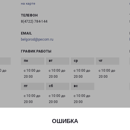
на карте
ТЕЛЕФОН
8(4722) 784-144
EMAIL
belgorod@pecom.ru
ГРАФИК РАБОТЫ
0 до
с 10:00 до
с 10:00 до
с 10:00 до
с 10:00 до
20:00
20:00
20:00
20:00
с 10:00 до
с 10:00 до
с 10:00 до
20:00
20:00
20:00
ОШИБКА
БЕЛГОРОД 5 АВГУСТА 31
город Белгород, улица 5 Августа, 31