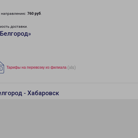
у направлению:
760 руб
.
мость доставки.
«Белгород»
(xls)
Тарифы на перевозку из филиала
елгород - Хабаровск