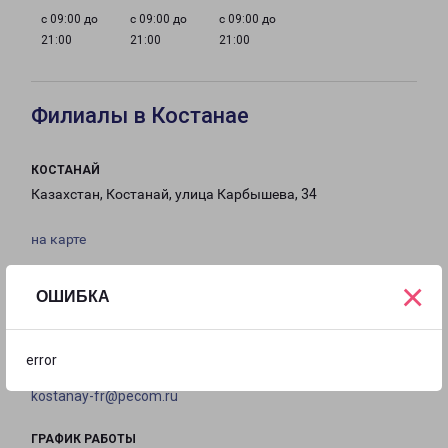
с 09:00 до
с 09:00 до
с 09:00 до
21:00
21:00
21:00
Филиалы в Костанае
КОСТАНАЙ
Казахстан, Костанай, улица Карбышева, 34
на карте
×
ТЕЛЕФОН
ОШИБКА
+7(707) 965-85-84, +7 (702) 862-17-92, +7 (776)
344-44-69
error
EMAIL
kostanay-fr@pecom.ru
ГРАФИК РАБОТЫ