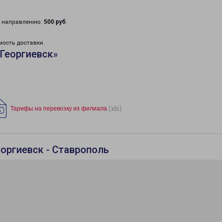
у направлению:
500 руб
.
мость доставки.
Георгиевск»
(xls)
Тарифы на перевозку из филиала
еоргиевск - Ставрополь