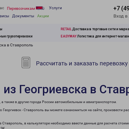
+7 (4
ас
Услуги
Перевозчикам
Вход в
рвисы
Документы
Акции
зы
RETAIL
Доставка в торговые сети и марк
ые грузоперевозки
EASYWAY
Логистика для интернет-магаз
ска в Ставрополь
Рассчитать и заказать перевозку
 из Геогриевска в Став
, а также в другие города России автомобильным и авиатранспортом.
 Георгиевск - Ставрополь вы можете ознакомиться на сайте, произвести ра
 в Ставрополь, в калькуляторе необходимо ввести данные для расчета стоим
ПЭК.