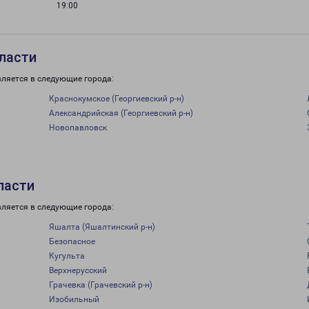
19:00
бласти
вляется в следующие города:
Краснокумское (Георгиевский р-н)
Александрийская (Георгиевский р-н)
Новопавловск
ласти
вляется в следующие города:
Яшалта (Яшалтинский р-н)
Безопасное
Кугульта
Верхнерусский
Грачевка (Грачевский р-н)
Изобильный