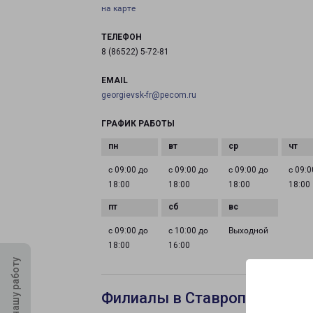
на карте
ТЕЛЕФОН
8 (86522) 5-72-81
EMAIL
georgievsk-fr@pecom.ru
ГРАФИК РАБОТЫ
с 09:00 до
с 09:00 до
с 09:00 до
с 09:0
18:00
18:00
18:00
18:00
с 09:00 до
с 10:00 до
Выходной
18:00
16:00
Оцените нашу работу
Филиалы в Ставрополе