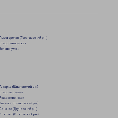
Лысогорская (Георгиевский р-н)
Старопавловская
Зеленокумск
Татарка (Шпаковский р-н)
Старомарьевка
Рождественская
Вязники (Шпаковский р-н)
Донское (Труновский р-н)
Ипатово (Ипатовский р-н)