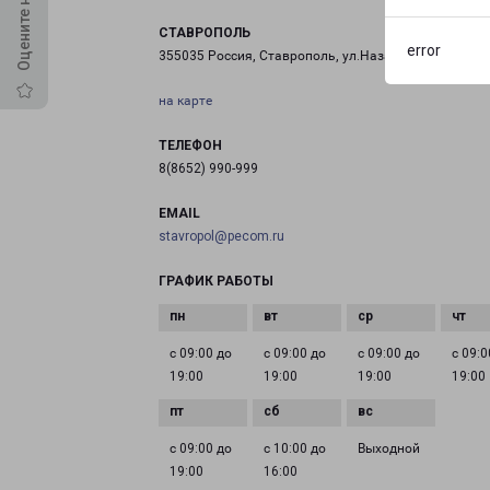
СТАВРОПОЛЬ
error
355035 Россия, Ставрополь, ул.Назара Енина 33
на карте
ТЕЛЕФОН
8(8652) 990-999
EMAIL
stavropol@pecom.ru
ГРАФИК РАБОТЫ
с 09:00 до
с 09:00 до
с 09:00 до
с 09:0
19:00
19:00
19:00
19:00
с 09:00 до
с 10:00 до
Выходной
19:00
16:00