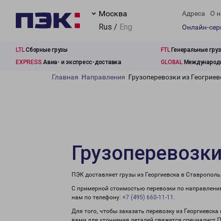
Москва
Адреса
О н
Rus /
Eng
Онлайн-се
LTL
Сборные грузы
FTL
Генеральные гру
EXPRESS
Авиа- и экспресс-доставка
GLOBAL
Международн
Главная
Направления
Грузоперевозки из Геогриев
Грузоперевозки
ПЭК доставляет грузы из Георгиевска в Ставрополь
С примерной стоимостью перевозки по направлению
нам по телефону:
+7 (495) 660-11-11
.
Для того, чтобы заказать перевозку из Георгиевска
вами для уточнения деталей свяжется специалист 