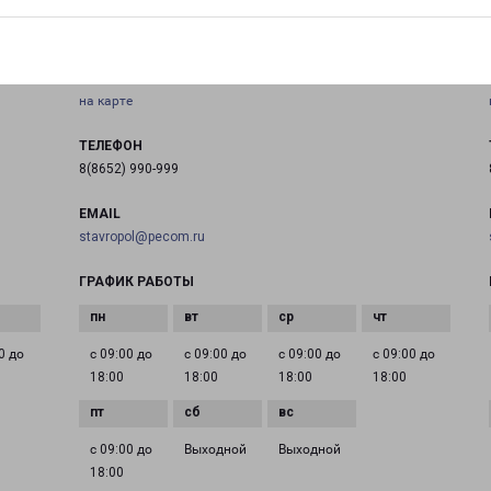
СТАВРОПОЛЬ ВОСТОК
Россия, Ставрополь, Заводская улица, 11
на карте
ТЕЛЕФОН
8(8652) 990-999
EMAIL
stavropol@pecom.ru
ГРАФИК РАБОТЫ
0 до
с 09:00 до
с 09:00 до
с 09:00 до
с 09:00 до
18:00
18:00
18:00
18:00
с 09:00 до
Выходной
Выходной
18:00