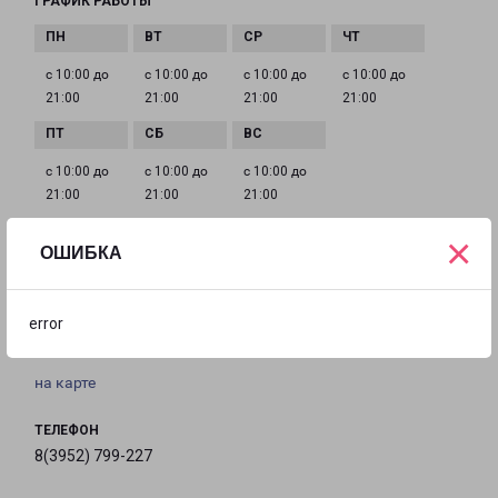
ГРАФИК РАБОТЫ
с 10:00 до
с 10:00 до
с 10:00 до
с 10:00 до
21:00
21:00
21:00
21:00
с 10:00 до
с 10:00 до
с 10:00 до
21:00
21:00
21:00
×
ОШИБКА
ИРКУТСК ВОЛЖСКАЯ 51Б
Россия, Иркутская область, город Иркутск,
error
Октябрьский район, улица Волжская, дом 51Б
на карте
ТЕЛЕФОН
8(3952) 799-227