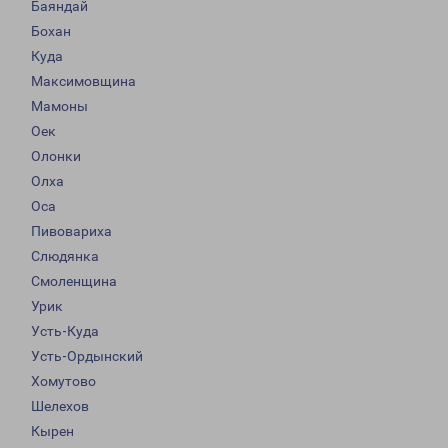
Баяндай
Бохан
Куда
Максимовщина
Мамоны
Оек
Олонки
Олха
Оса
Пивовариха
Слюдянка
Смоленщина
Урик
Усть-Куда
Усть-Ордынский
Хомутово
Шелехов
Кырен