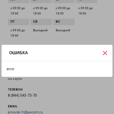
с 09:00 до
с 09:00 до
с 09:00 до
с 09:00 до
18:00
18:00
18:00
18:00
с 09:00 до
Выходной
Выходной
18:00
×
ОШИБКА
ЖИРНОВСК
Волгоградская область, г. Жирновск, ул.
Коммунистическая, д. 32
error
на карте
ТЕЛЕФОН
8 (844) 545-73-70
EMAIL
jirnovsk-fr@pecom.ru