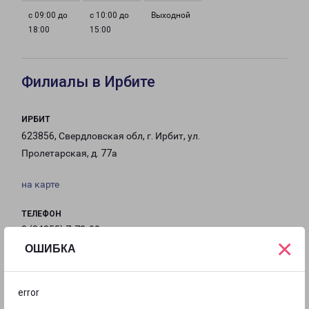
с 09:00 до
с 10:00 до
Выходной
18:00
15:00
Филиалы в Ирбите
ИРБИТ
623856, Свердловская обл, г. Ирбит, ул.
Пролетарская, д. 77а
на карте
ТЕЛЕФОН
8 (34355) 7-78-90
×
ОШИБКА
EMAIL
irbit-fr@pecom.ru
error
ГРАФИК РАБОТЫ