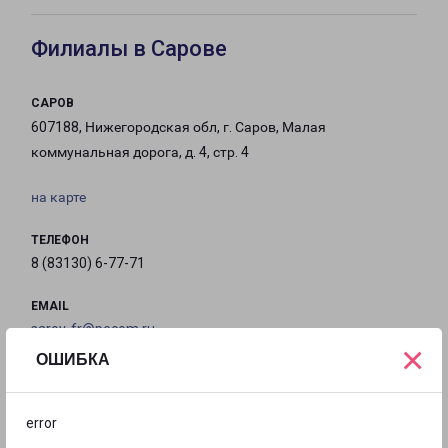
Филиалы в Сарове
САРОВ
607188, Нижегородская обл, г. Саров, Малая
коммунальная дорога, д. 4, стр. 4
на карте
ТЕЛЕФОН
8 (83130) 6-77-71
EMAIL
sarov-fr@pecom.ru
×
ОШИБКА
ГРАФИК РАБОТЫ
error
с 09:00 до
с 09:00 до
с 09:00 до
с 09:00 до