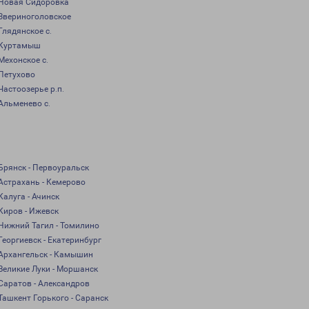
Новая Сидоровка
Звериноголовское
Глядянское с.
Куртамыш
Мехонское с.
Петухово
Частоозерье р.п.
Альменево с.
Брянск - Первоуральск
Астрахань - Кемерово
Калуга - Ачинск
Киров - Ижевск
Нижний Тагил - Томилино
Георгиевск - Екатеринбург
Архангельск - Камышин
Великие Луки - Моршанск
Саратов - Александров
Ташкент Горького - Саранск