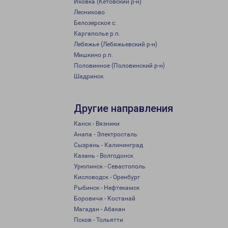
Иковка (Кетовский р-н)
Лесниково
Белозерское с.
Каргаполье р.п.
Лебяжье (Лебяжьевский р-н)
Мишкино р.п.
Половинное (Половинский р-н)
Шадринск
Другие направления
Канск - Вязники
Анапа - Электросталь
Сызрань - Калининград
Казань - Волгодонск
Урюпинск - Севастополь
Кисловодск - Оренбург
Рыбинск - Нефтекамск
Боровичи - Костанай
Магадан - Абакан
Псков - Тольятти