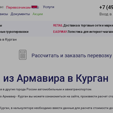
+7 (4
ас
Услуги
Перевозчикам
Вход в
рвисы
Документы
Акции
зы
RETAIL
Доставка в торговые сети и марк
ые грузоперевозки
EASYWAY
Логистика для интернет-магаз
а в Курган
Рассчитать и заказать перевозку
 из Армавира в Курган
же в другие города России автомобильным и авиатранспортом.
 Армавир - Курган вы можете ознакомиться на сайте, произвести расчет с
 Курган, в калькуляторе необходимо ввести данные для расчета стоимости до