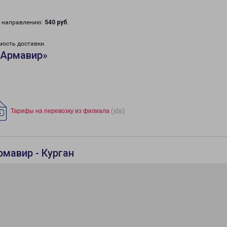
у направлению:
540 руб
.
мость доставки.
«Армавир»
(xls)
Тарифы на перевозку из филиала
мавир - Курган