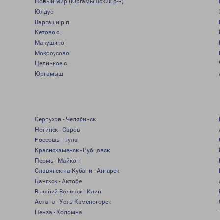
Новый Мир (Юргамышский р-н)
Юлдус
Варгаши р.п.
Кетово с.
Макушино
Мокроусово
Целинное с.
Юргамыш
Серпухов - Челябинск
Ногинск - Саров
Россошь - Тула
Краснокаменск - Рубцовск
Пермь - Майкоп
Славянск-на-Кубани - Ангарск
Бангкок - Актобе
Вышний Волочек - Клин
Астана - Усть-Каменогорск
Пенза - Коломна