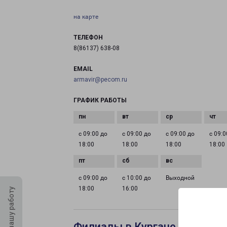
на карте
ТЕЛЕФОН
8(86137) 638-08
EMAIL
armavir@pecom.ru
ГРАФИК РАБОТЫ
с 09:00 до
с 09:00 до
с 09:00 до
с 09:0
18:00
18:00
18:00
18:00
с 09:00 до
с 10:00 до
Выходной
18:00
16:00
Оцените нашу работу
Филиалы в Кургане