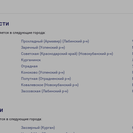
сти
яется в следующие города:
Прохладный (Армавир) (Лабинский р-н)
Заречный (Успенский р-н)
Советская (Краснодарский край) (Новокубанский р-н)
Курганинск
Отрадная
Коноково (Успенский р-н)
Попутная (Отрадненский р-н)
Ковалевское (Новокубанский р-н)
Зассовская (Лабинский р-н)
и
тся в следующие города:
Заозерный (Курган)