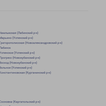
Чамлыкская (Лабинский р-н)
Марьино (Успенский р-н)
Григорополисская (Новоалександровский р-н)
Лабинск
Успенское (Успенский р-н)
Прогресс (Новокубанский р-н)
Восход (Новокубанский р-н)
Вольное (Успенский р-н)
Константиновская (Курганинский р-н)
Сосновка (Каргапольский р-н)