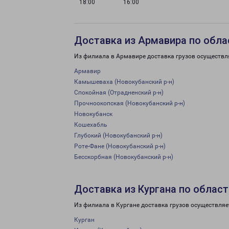
18:00
16:00
Доставка из Армавира по обла
Из филиала в Армавире доставка грузов осуществл
Армавир
Камышеваха (Новокубанский р-н)
Спокойная (Отрадненский р-н)
Прочноокопская (Новокубанский р-н)
Новокубанск
Кошехабль
Глубокий (Новокубанский р-н)
Роте-Фане (Новокубанский р-н)
Бесскорбная (Новокубанский р-н)
Доставка из Кургана по област
Из филиала в Кургане доставка грузов осуществляе
Курган