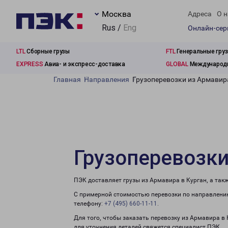
Москва
Адреса
О н
Rus /
Eng
Онлайн-се
LTL
Сборные грузы
FTL
Генеральные гру
EXPRESS
Авиа- и экспресс-доставка
GLOBAL
Международн
Главная
Направления
Грузоперевозки из Армавир
Грузоперевозки
ПЭК доставляет грузы из Армавира в Курган, а так
С примерной стоимостью перевозки по направлению
телефону:
+7 (495) 660-11-11
.
Для того, чтобы заказать перевозку из Армавира в
для уточнения деталей свяжется специалист ПЭК.