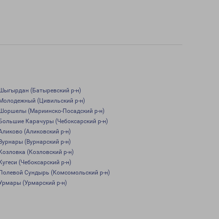
Шыгырдан (Батыревский р-н)
Молодежный (Цивильский р-н)
Шоршелы (Мариинско-Посадский р-н)
Большие Карачуры (Чебоксарский р-н)
Аликово (Аликовский р-н)
Вурнары (Вурнарский р-н)
Козловка (Козловский р-н)
Кугеси (Чебоксарский р-н)
Полевой Сундырь (Комсомольский р-н)
Урмары (Урмарский р-н)