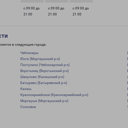
с 09:00 до
с 09:00 до
с 09:00 до
21:00
21:00
21:00
сти
ляется в следующие города:
Чебоксары
Юнга (Моргаушский р-н)
Пихтулино (Чебоксарский р-н)
Воротынец (Воротынский р-н)
Шакулово (Канашский р-н)
Батырево (Батыревский р-н)
Канаш
Красноармейское (Красноармейский р-н)
Моргауши (Моргаушский р-н)
Сосновка