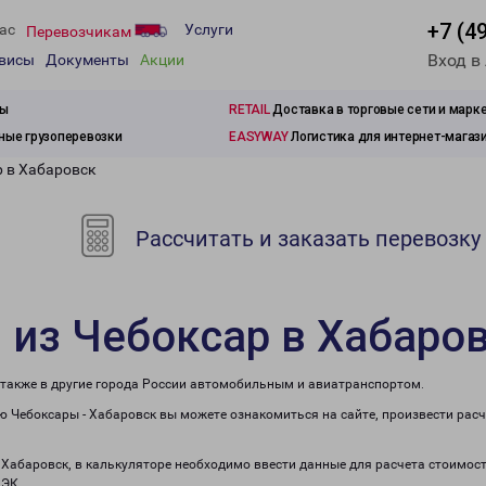
+7 (4
ас
Услуги
Перевозчикам
Вход в
рвисы
Документы
Акции
зы
RETAIL
Доставка в торговые сети и марк
ые грузоперевозки
EASYWAY
Логистика для интернет-магаз
р в Хабаровск
Рассчитать и заказать перевозку
 из Чебоксар в Хабаро
 также в другие города России автомобильным и авиатранспортом.
 Чебоксары - Хабаровск вы можете ознакомиться на сайте, произвести рас
в Хабаровск, в калькуляторе необходимо ввести данные для расчета стоимост
ПЭК.