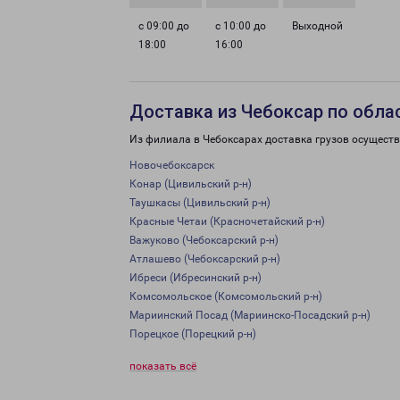
с 09:00 до
с 10:00 до
Выходной
18:00
16:00
Доставка из Чебоксар по обла
Из филиала в Чебоксарах доставка грузов осуществ
Новочебоксарск
Конар (Цивильский р-н)
Таушкасы (Цивильский р-н)
Красные Четаи (Красночетайский р-н)
Важуково (Чебоксарский р-н)
Атлашево (Чебоксарский р-н)
Ибреси (Ибресинский р-н)
Комсомольское (Комсомольский р-н)
Мариинский Посад (Мариинско-Посадский р-н)
Порецкое (Порецкий р-н)
показать всё