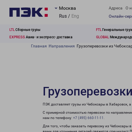
Москва
Адреса
О н
Rus /
Eng
Онлайн-се
LTL
Сборные грузы
FTL
Генеральные гру
EXPRESS
Авиа- и экспресс-доставка
GLOBAL
Международн
Главная
Направления
Грузоперевозки из Чебокса
Грузоперевозки
ПЭК доставляет грузы из Чебоксары в Хабаровск, а
С примерной стоимостью перевозки по направлению
нам по телефону:
+7 (495) 660-11-11
.
Для того, чтобы заказать перевозку из Чебоксары 
вами для уточнения деталей свяжется специалист 