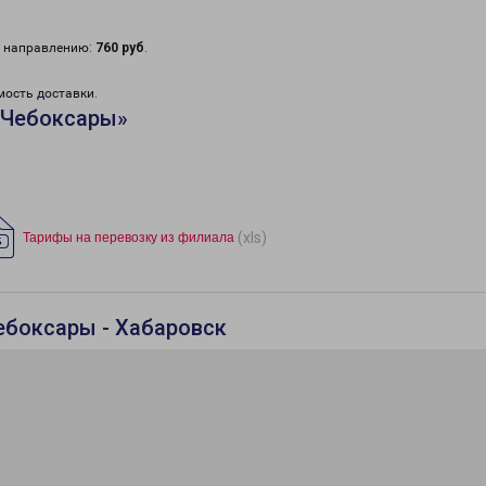
у направлению:
760 руб
.
мость доставки.
«Чебоксары»
(xls)
Тарифы на перевозку из филиала
ебоксары - Хабаровск