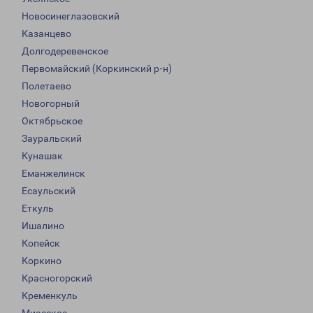
Новосинеглазовский
Казанцево
Долгодеревенское
Первомайский (Коркинский р-н)
Полетаево
Новогорный
Октябрьское
Зауральский
Кунашак
Еманжелинск
Есаульский
Еткуль
Ишалино
Копейск
Коркино
Красногорский
Кременкуль