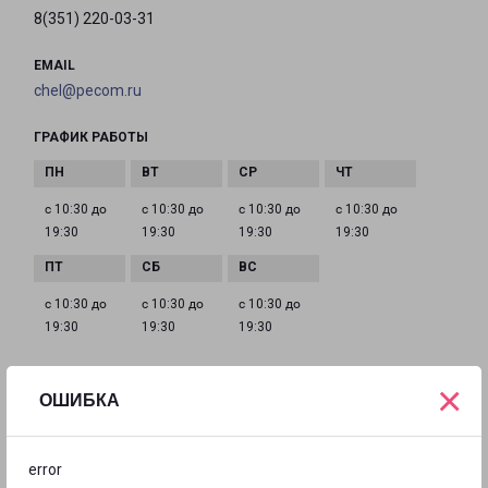
8(351) 220-03-31
EMAIL
chel@pecom.ru
ГРАФИК РАБОТЫ
с 10:30 до
с 10:30 до
с 10:30 до
с 10:30 до
19:30
19:30
19:30
19:30
с 10:30 до
с 10:30 до
с 10:30 до
19:30
19:30
19:30
×
ОШИБКА
ЧЕЛЯБИНСК СВЕРДЛОВСКИЙ 80
город Челябинск, проспект Свердловский, 80
error
на карте