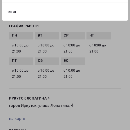
EMAIL
error
irkutsk@pecom.ru
ГРАФИК РАБОТЫ
с 10:00 до
с 10:00 до
с 10:00 до
с 10:00 до
21:00
21:00
21:00
21:00
с 10:00 до
с 10:00 до
с 10:00 до
21:00
21:00
21:00
ИРКУТСК ЛОПАТИНА 4
город Иркутск, улица Лопатина, 4
на карте