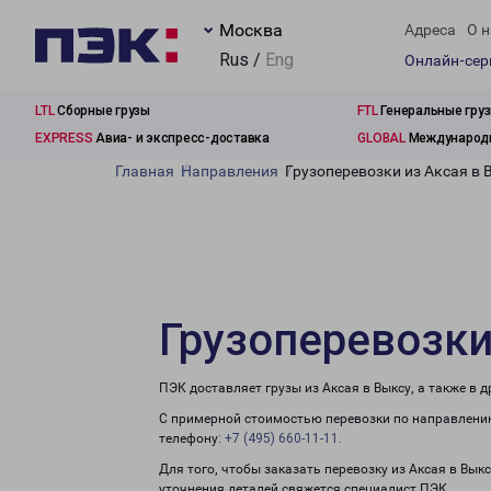
Москва
Адреса
О н
Rus /
Eng
Онлайн-се
LTL
Сборные грузы
FTL
Генеральные гру
EXPRESS
Авиа- и экспресс-доставка
GLOBAL
Международн
Главная
Направления
Грузоперевозки из Аксая в 
Грузоперевозки
ПЭК доставляет грузы из Аксая в Выксу, а также в
С примерной стоимостью перевозки по направлению
телефону:
+7 (495) 660-11-11
.
Для того, чтобы заказать перевозку из Аксая в Вык
уточнения деталей свяжется специалист ПЭК.