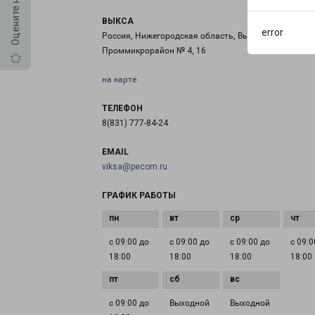
ВЫКСА
error
Россия, Нижегородская область, Выкса, территория
Проммикрорайон № 4, 16
на карте
ТЕЛЕФОН
8(831) 777-84-24
EMAIL
viksa@pecom.ru
ГРАФИК РАБОТЫ
с 09:00 до
с 09:00 до
с 09:00 до
с 09:0
18:00
18:00
18:00
18:00
с 09:00 до
Выходной
Выходной