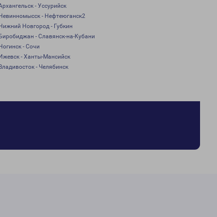
Архангельск - Уссурийск
Невинномысск - Нефтеюганск2
Нижний Новгород - Губкин
Биробиджан - Славянск-на-Кубани
Ногинск - Сочи
Ижевск - Ханты-Мансийск
Владивосток - Челябинск