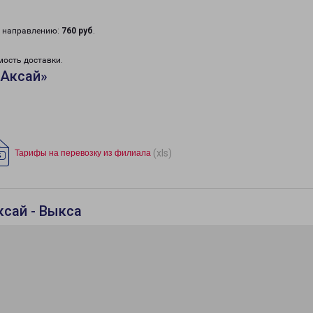
у направлению:
760 руб
.
мость доставки.
«Аксай»
(xls)
Тарифы на перевозку из филиала
ксай - Выкса