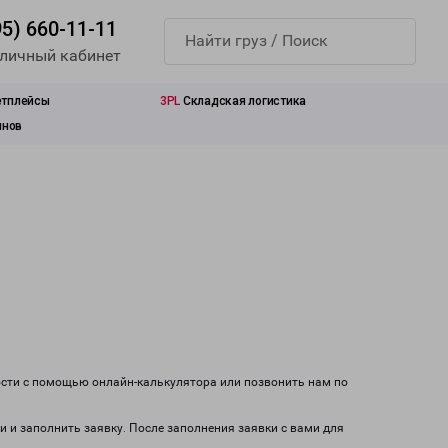
95) 660-11-11
 личный кабинет
етплейсы
3PL
Складская логистика
инов
ости с помощью онлайн-калькулятора или позвонить нам по
и и заполнить заявку. После заполнения заявки с вами для