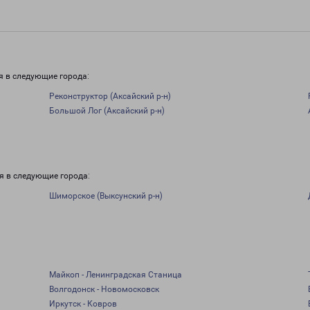
я в следующие города:
Реконструктор (Аксайский р-н)
Большой Лог (Аксайский р-н)
и
я в следующие города:
Шиморское (Выксунский р-н)
Майкоп - Ленинградская Станица
Волгодонск - Новомосковск
Иркутск - Ковров