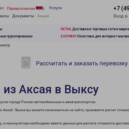
+7 (4
ас
Услуги
Перевозчикам
Вход в
рвисы
Документы
Акции
зы
RETAIL
Доставка в торговые сети и марк
ые грузоперевозки
EASYWAY
Логистика для интернет-магаз
Выксу
Рассчитать и заказать перевозку
 из Аксая в Выксу
 другие города России автомобильным и авиатранспортом.
 Аксай - Выкса вы можете ознакомиться на сайте, произвести расчет стоим
су, в калькуляторе необходимо ввести данные для расчета стоимости доставк