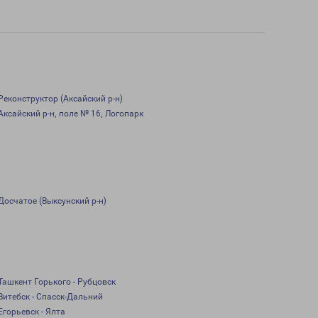
Реконструктор (Аксайский р-н)
Аксайский р-н, поле № 16, Логопарк
Досчатое (Выксунский р-н)
Ташкент Горького - Рубцовск
Витебск - Спасск-Дальний
Егорьевск - Ялта