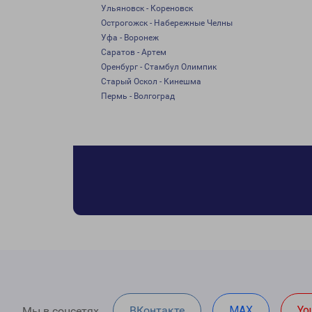
Ульяновск - Кореновск
Острогожск - Набережные Челны
Уфа - Воронеж
Саратов - Артем
Оренбург - Стамбул Олимпик
Старый Оскол - Кинешма
Пермь - Волгоград
ВКонтакте
MAX
Yo
Мы в соцсетях