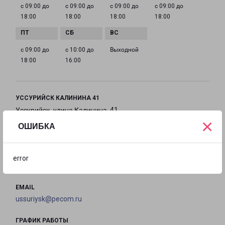
с 09:00 до
с 09:00 до
с 09:00 до
с 09:00 до
18:00
18:00
18:00
18:00
с 09:00 до
с 10:00 до
Выходной
18:00
16:00
УССУРИЙСК КАЛИНИНА 41
Уссурийск, улица Калинина, 41
×
ОШИБКА
на карте
ТЕЛЕФОН
error
8(4234)231-550
EMAIL
ussuriysk@pecom.ru
ГРАФИК РАБОТЫ