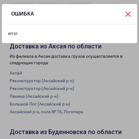
×
ОШИБКА
с 08:00 до
Выходной
Выходной
17:00
error
Доставка из Аксая по области
Из филиала в Аксае доставка грузов осуществляется в
следующие города:
Аксай
Реконструктор (Аксайский р-н)
Реконструктор (Аксайский р-н)
Ленина (Аксайский р-н)
Большой Лог (Аксайский р-н)
Аксайский р-н, поле № 16, Логопарк
Доставка из Буденновска по области