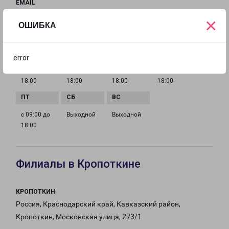
EMAIL
zavodoukovsk-fr@pecom.ru
×
ОШИБКА
ГРАФИК РАБОТЫ
error
с 09:00 до
с 09:00 до
с 09:00 до
с 09:00 до
18:00
18:00
18:00
18:00
с 09:00 до
Выходной
Выходной
18:00
Филиалы в Кропоткине
КРОПОТКИН
Россия, Краснодарский край, Кавказский район,
Кропоткин, Московская улица, 273/1