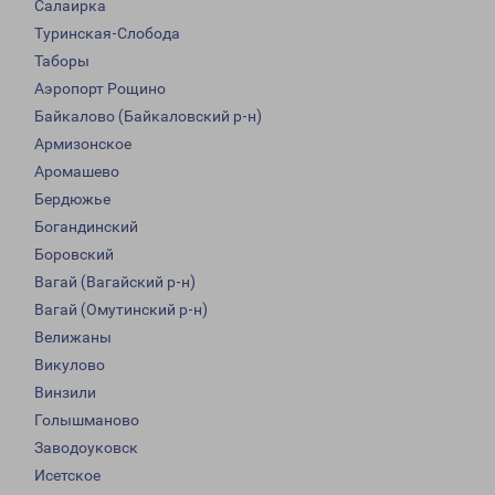
Салаирка
Туринская-Слобода
Таборы
Аэропорт Рощино
Байкалово (Байкаловский р-н)
Армизонское
Аромашево
Бердюжье
Богандинский
Боровский
Вагай (Вагайский р-н)
Вагай (Омутинский р-н)
Велижаны
Викулово
Винзили
Голышманово
Заводоуковск
Исетское