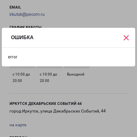
EMAIL
irkutsk@pecom.ru
ГРАФИК РАБОТЫ
×
ОШИБКА
с 10:00 до
с 10:00 до
с 10:00 до
с 10:00 до
20:00
20:00
20:00
20:00
error
с 10:00 до
с 10:00 до
Выходной
20:00
20:00
ИРКУТСК ДЕКАБРЬСКИХ СОБЫТИЙ 44
город Иркутск, улица Декабрьских Событий, 44
на карте