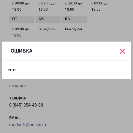
с 09:00 до
с 09:00 до
с 09:00 до
с 09:00 до
18:00
18:00
18:00
18:00
с 09:00 до
Выходной
Выходной
18:00
×
ОШИБКА
МАРКС
Саратовская область, г. Маркс ул. Проспект
error
Ленина д. 102 В
на карте
ТЕЛЕФОН
8 (845) 354-48-88
EMAIL
marks-fr@pecom.ru