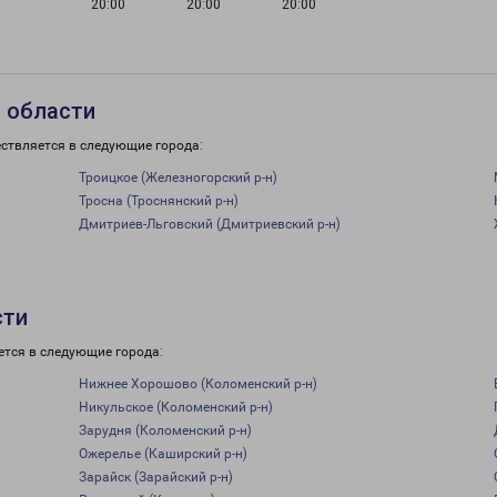
20:00
20:00
20:00
 области
ствляется в следующие города:
Троицкое (Железногорский р-н)
Тросна (Троснянский р-н)
Дмитриев-Льговский (Дмитриевский р-н)
сти
ется в следующие города:
Нижнее Хорошово (Коломенский р-н)
Никульское (Коломенский р-н)
Зарудня (Коломенский р-н)
Ожерелье (Каширский р-н)
Зарайск (Зарайский р-н)