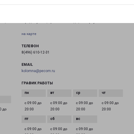
СТУПИНО ПРОСПЕКТ ПОБЕДЫ 63/24
мна,
город Ступино, проспект Победы, 63 корпус 24
на карте
ТЕЛЕФОН
8(496) 610-12-31
EMAIL
kolomna@pecom.ru
ГРАФИК РАБОТЫ
с 09:00 до
с 09:00 до
с 09:00 до
с 09:00 до
0 до
20:00
20:00
20:00
20:00
с 09:00 до
с 09:00 до
с 09:00 до