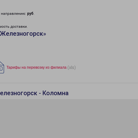
у направлению:
руб
.
мость доставки.
«Железногорск»
(xls)
Тарифы на перевозку из филиала
елезногорск - Коломна