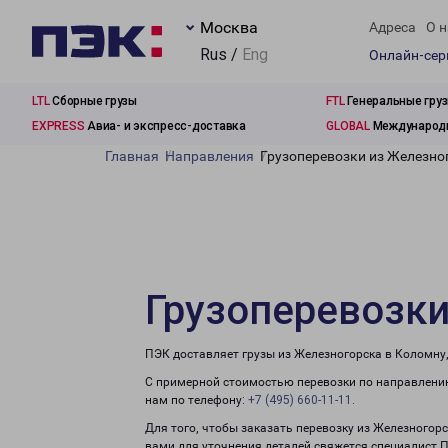
Москва
Адреса
О н
Rus /
Eng
Онлайн-се
LTL
Сборные грузы
FTL
Генеральные гру
EXPRESS
Авиа- и экспресс-доставка
GLOBAL
Международн
Главная
Направления
Грузоперевозки из Железно
Грузоперевозки
ПЭК доставляет грузы из Железногорска в Коломну
С примерной стоимостью перевозки по направлению
нам по телефону:
+7 (495) 660-11-11
.
Для того, чтобы заказать перевозку из Железногор
вами для уточнения деталей свяжется специалист 