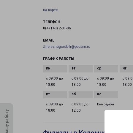
на карте
ТЕЛЕФОН
8(47148) 2-01-06
EMAIL
Zheleznogorsk-fr@pecom.ru
ГРАФИК РАБОТЫ
с 09:00 до
с 09:00 до
с 09:00 до
с 09:0
18:00
18:00
18:00
18:00
с 09:00 до
с 09:00 до
Выходной
18:00
12:00
Оцените нашу работу
Филиалы в Коломне