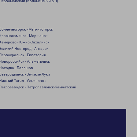
Первомайский (Коломенский р-н)
Солнечногорск - Магнитогорск
Краснокаменск - Моршанск
Кемерово - Южно-Сахалинск
Великий Новгород - Ангарск
Первоуральск - Евпатория
Новороссийск - Альметьевск
Находка - Балашов
Северодвинск - Великие Луки
Нижний Тагил - Ульяновск
Петрозаводск - Петропавловск-Камчатский