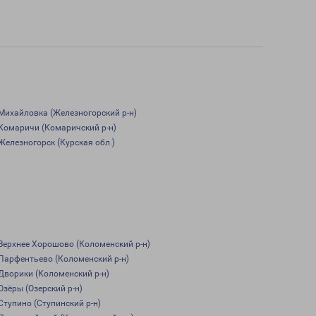
Михайловка (Железногорский р-н)
Комаричи (Комаричский р-н)
Железногорск (Курская обл.)
Верхнее Хорошово (Коломенский р-н)
Парфентьево (Коломенский р-н)
Дворики (Коломенский р-н)
Озёры (Озерский р-н)
Ступино (Ступинский р-н)