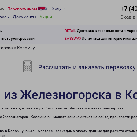
+7 (4
ас
Услуги
Перевозчикам
Вход в
рвисы
Документы
Акции
зы
RETAIL
Доставка в торговые сети и марк
ые грузоперевозки
EASYWAY
Логистика для интернет-магаз
горска в Коломну
Рассчитать и заказать перевозку
 из Железногорска в К
, а также в другие города России автомобильным и авиатранспортом.
 Железногорск - Коломна вы можете ознакомиться на сайте, произвести ра
ска в Коломну, в калькуляторе необходимо ввести данные для расчета стоимо
ПЭК.