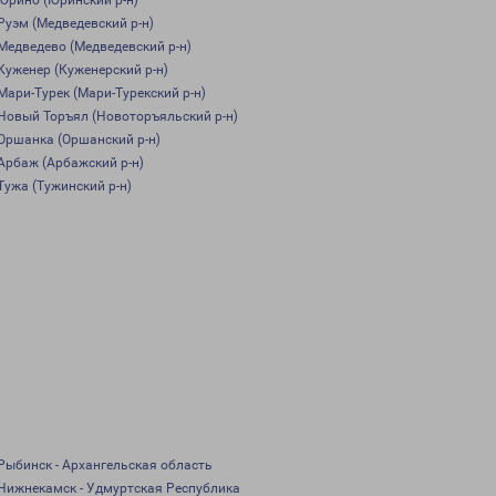
Юрино (Юринский р-н)
Руэм (Медведевский р-н)
Медведево (Медведевский р-н)
Куженер (Куженерский р-н)
Мари-Турек (Мари-Турекский р-н)
Новый Торъял (Новоторъяльский р-н)
Оршанка (Оршанский р-н)
Арбаж (Арбажский р-н)
Тужа (Тужинский р-н)
Рыбинск - Архангельская область
Нижнекамск - Удмуртская Республика