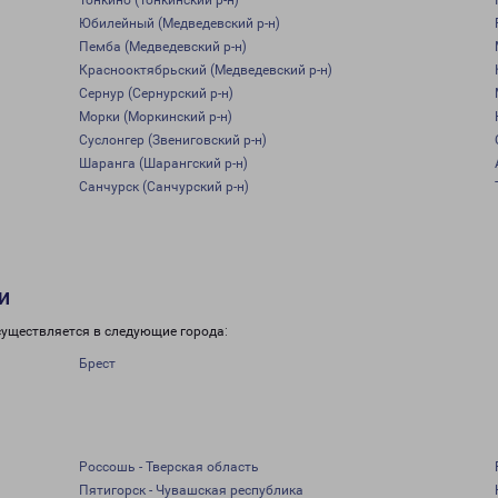
Тонкино (Тонкинский р-н)
Юбилейный (Медведевский р-н)
Пемба (Медведевский р-н)
Краснооктябрьский (Медведевский р-н)
Сернур (Сернурский р-н)
Морки (Моркинский р-н)
Суслонгер (Звениговский р-н)
Шаранга (Шарангский р-н)
Санчурск (Санчурский р-н)
и
существляется в следующие города:
Брест
Россошь - Тверская область
Пятигорск - Чувашская республика