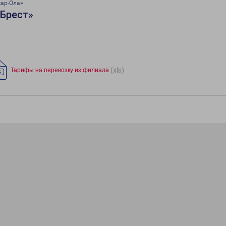
ар-Ола»
«Брест»
(xls)
Тарифы на перевозку из филиала