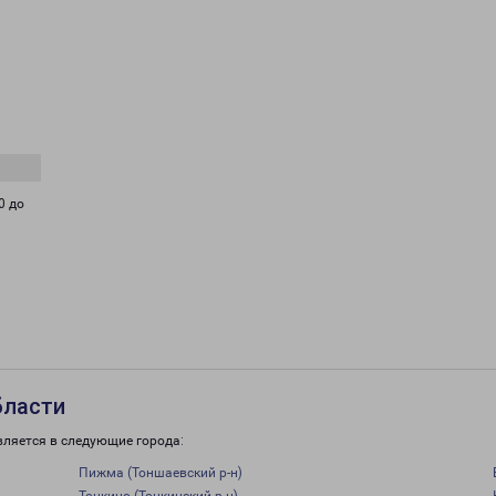
0 до
бласти
вляется в следующие города:
Пижма (Тоншаевский р-н)