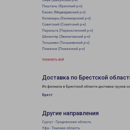
Сява (Шахунский р-н)
Пиштань (Яранский р-н)
Ежово (Медведевский р-н)
Килемары (Килемарский р-н)
Советский (Советский р-н)
Параньга (Параньгинский р-н)
Шелангер (Звениговский р-н)
Тоншаево (Тоншаевский р-н)
Пижанка (Пижанский р-н)
показать всё
Доставка по Брестской област
Из филиала в Брестской области доставка грузов о
Брест
Другие направления
Сургут - Гродненская область
Уфа - Томская область