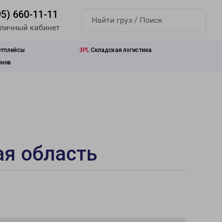
95) 660-11-11
 личный кабинет
етплейсы
3PL
Складская логистика
инов
ая область