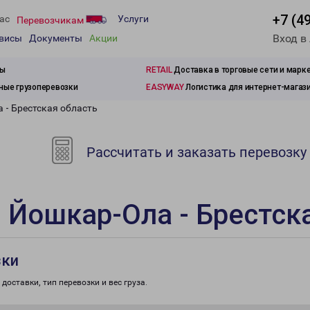
+7 (4
ас
Услуги
Перевозчикам
Вход в
рвисы
Документы
Акции
зы
RETAIL
Доставка в торговые сети и марк
ые грузоперевозки
EASYWAY
Логистика для интернет-магаз
 - Брестская область
Рассчитать и заказать перевозку
 Йошкар-Ола - Брестск
зки
доставки, тип перевозки и вес груза.