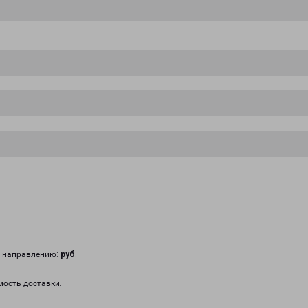
у направлению:
руб
.
мость доставки.