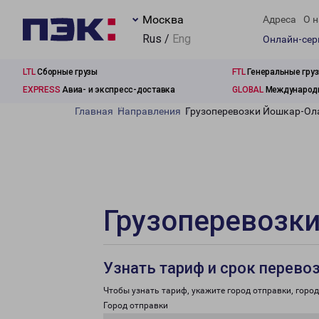
Москва
Адреса
О н
Rus /
Eng
Онлайн-се
LTL
Сборные грузы
FTL
Генеральные гру
EXPRESS
Авиа- и экспресс-доставка
GLOBAL
Международн
Главная
Направления
Грузоперевозки Йошкар-Ола
Грузоперевозки
Узнать тариф и срок перево
Чтобы узнать тариф, укажите город отправки, город 
Город отправки