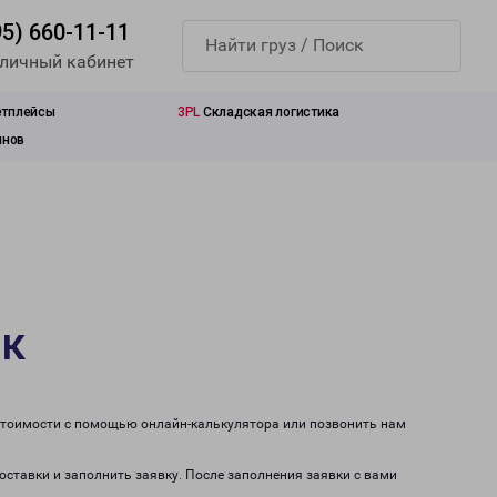
95) 660-11-11
 личный кабинет
етплейсы
3PL
Складская логистика
инов
ск
 стоимости с помощью онлайн-калькулятора или позвонить нам
оставки и заполнить заявку. После заполнения заявки с вами