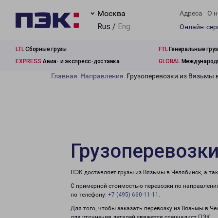
Москва
Адреса
О н
Rus /
Eng
Онлайн-се
LTL
Сборные грузы
FTL
Генеральные гру
EXPRESS
Авиа- и экспресс-доставка
GLOBAL
Международн
Главная
Направления
Грузоперевозки из Вязьмы 
Грузоперевозки
ПЭК доставляет грузы из Вязьмы в Челябинск, а та
С примерной стоимостью перевозки по направлению
по телефону:
+7 (495) 660-11-11
.
Для того, чтобы заказать перевозку из Вязьмы в Ч
для уточнения деталей свяжется специалист ПЭК.