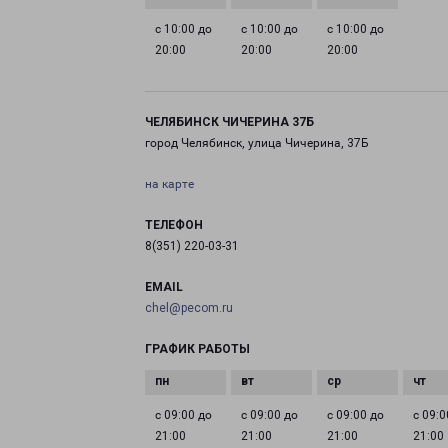
с 10:00 до
с 10:00 до
с 10:00 до
20:00
20:00
20:00
ЧЕЛЯБИНСК ЧИЧЕРИНА 37Б
город Челябинск, улица Чичерина, 37Б
на карте
ТЕЛЕФОН
8(351) 220-03-31
EMAIL
chel@pecom.ru
ГРАФИК РАБОТЫ
с 09:00 до
с 09:00 до
с 09:00 до
с 09:0
21:00
21:00
21:00
21:00