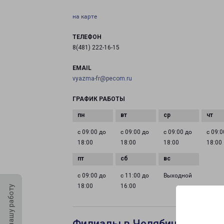
на карте
ТЕЛЕФОН
8(481) 222-16-15
EMAIL
vyazma-fr@pecom.ru
ГРАФИК РАБОТЫ
с 09:00 до
с 09:00 до
с 09:00 до
с 09:0
18:00
18:00
18:00
18:00
с 09:00 до
с 11:00 до
Выходной
18:00
16:00
Оцените нашу работу
Филиалы в Челябинске