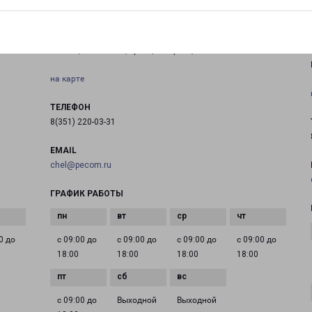
ЧЕЛЯБИНСК ЮГ
Россия, Челябинск, Троицкий тракт, 25
на карте
ТЕЛЕФОН
8(351) 220-03-31
EMAIL
chel@pecom.ru
ГРАФИК РАБОТЫ
0 до
с 09:00 до
с 09:00 до
с 09:00 до
с 09:00 до
18:00
18:00
18:00
18:00
с 09:00 до
Выходной
Выходной