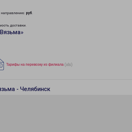
у направлению:
руб
.
мость доставки.
«Вязьма»
(xls)
Тарифы на перевозку из филиала
язьма - Челябинск