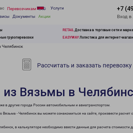
+7 (4
ас
Услуги
Перевозчикам
Вход в
рвисы
Документы
Акции
зы
RETAIL
Доставка в торговые сети и марк
ые грузоперевозки
EASYWAY
Логистика для интернет-магаз
в Челябинск
Рассчитать и заказать перевозку
 из Вязьмы в Челябин
кже в другие города России автомобильным и авиатранспортом.
 Вязьма - Челябинск вы можете ознакомиться на сайте, произвести расчет
елябинск, в калькуляторе необходимо ввести данные для расчета стоимости д