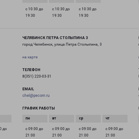
с 10:30 до
с 10:30 до
с 10:30 до
19:30
19:30
19:30
ЧЕЛЯБИНСК ПЕТРА СТОЛЫПИНА 3
город Челябинск, улица Петра Столыпина, 3
на карте
ТЕЛЕФОН
8(351) 220-03-31
EMAIL
chel@pecom.ru
ГРАФИК РАБОТЫ
0 до
с 09:00 до
с 09:00 до
с 09:00 до
с 09:00 до
21:00
21:00
21:00
21:00