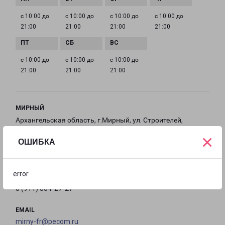
с 10:00 до
с 10:00 до
с 10:00 до
с 10:00 до
21:00
21:00
21:00
21:00
с 10:00 до
с 10:00 до
с 10:00 до
21:00
21:00
21:00
МИРНЫЙ
Архангельская область, г.Мирный, ул. Строителей,
д. 5
×
ОШИБКА
на карте
error
ТЕЛЕФОН
8 (911) 554-27-27
EMAIL
mirny-fr@pecom.ru