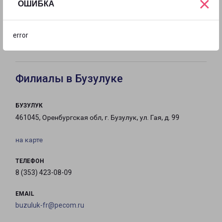
×
ОШИБКА
с 09:00 до
с 09:00 до
с 09:00 до
error
21:00
21:00
21:00
Филиалы в Бузулуке
БУЗУЛУК
461045, Оренбургская обл, г. Бузулук, ул. Гая, д. 99
на карте
ТЕЛЕФОН
8 (353) 423-08-09
EMAIL
buzuluk-fr@pecom.ru