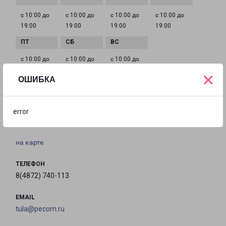
с 10:00 до
с 10:00 до
с 10:00 до
с 10:00 до
19:00
19:00
19:00
19:00
с 10:00 до
с 10:00 до
с 10:00 до
19:00
18:00
18:00
×
ОШИБКА
ТУЛА РУДНЕВА 55
error
Тула, улица Н.Руднева, 55
на карте
ТЕЛЕФОН
8(4872) 740-113
EMAIL
tula@pecom.ru