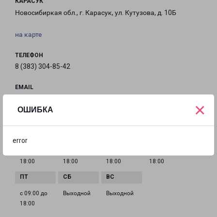
КАРАСУК
Новосибиркая обл., г. Карасук, ул. Кутузова, д. 10Б
на карте
ТЕЛЕФОН
8 (383) 304-85-42
EMAIL
karasuk-fr@pecom.ru
×
ОШИБКА
ГРАФИК РАБОТЫ
error
с 09:00 до
с 09:00 до
с 09:00 до
с 09:00 до
18:00
18:00
18:00
18:00
с 09:00 до
Выходной
Выходной
18:00