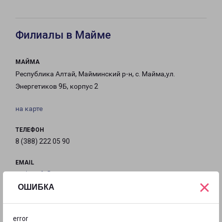
Филиалы в Майме
МАЙМА
Республика Алтай, Майминский р-н, с. Майма,ул.
Энергетиков 9Б, корпус 2
на карте
ТЕЛЕФОН
8 (388) 222 05 90
EMAIL
maima-fr@pecom.ru
×
ОШИБКА
ГРАФИК РАБОТЫ
error