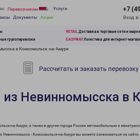
+7 (4
ас
Услуги
Перевозчикам
Вход в
рвисы
Документы
Акции
зы
RETAIL
Доставка в торговые сети и марк
ые грузоперевозки
EASYWAY
Логистика для интернет-магаз
омысска в Комсомольск-на-Амуре
Рассчитать и заказать перевозку
и из Невинномысска в 
льск-на-Амуре, а также в другие города России автомобильным и авиатран
 Невинномысск - Комсомольск-на-Амуре вы можете ознакомиться на сайте,