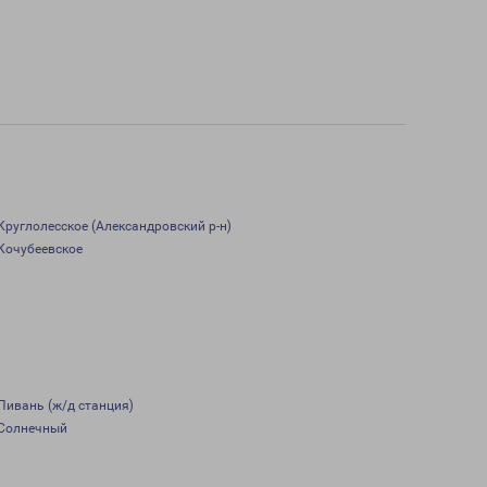
Круглолесское (Александровский р-н)
Кочубеевское
Пивань (ж/д станция)
Солнечный