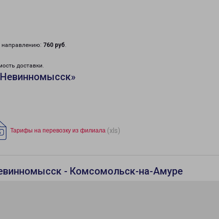
у направлению:
760 руб
.
мость доставки.
«Невинномысск»
(xls)
Тарифы на перевозку из филиала
Невинномысск - Комсомольск-на-Амуре