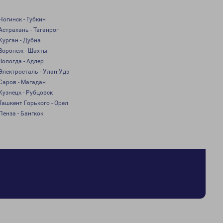
Ногинск - Губкин
Астрахань - Таганрог
Курган - Дубна
Воронеж - Шахты
Вологда - Адлер
Электросталь - Улан-Удэ
Саров - Магадан
Кузнецк - Рубцовск
Ташкент Горького - Орел
Пенза - Бангкок