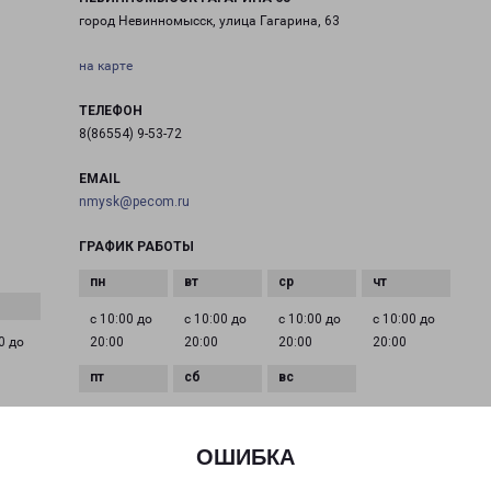
город Невинномысск, улица Гагарина, 63
на карте
ТЕЛЕФОН
8(86554) 9-53-72
EMAIL
nmysk@pecom.ru
ГРАФИК РАБОТЫ
с 10:00 до
с 10:00 до
с 10:00 до
с 10:00 до
0 до
20:00
20:00
20:00
20:00
с 10:00 до
с 10:00 до
с 10:00 до
20:00
20:00
20:00
ОШИБКА