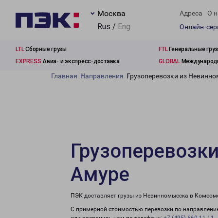
Москва
Адреса
О н
Rus /
Eng
Онлайн-се
LTL
Сборные грузы
FTL
Генеральные гру
EXPRESS
Авиа- и экспресс-доставка
GLOBAL
Международн
Главная
Направления
Грузоперевозки из Невинн
Грузоперевозк
Амуре
ПЭК доставляет грузы из Невинномысска в Комсомо
С примерной стоимостью перевозки по направлению