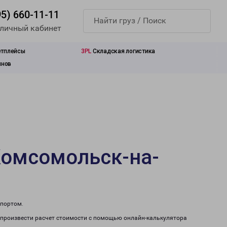
95) 660-11-11
 личный кабинет
етплейсы
3PL
Складская логистика
инов
Комсомольск-на-
спортом.
 произвести расчет стоимости с помощью онлайн-калькулятора