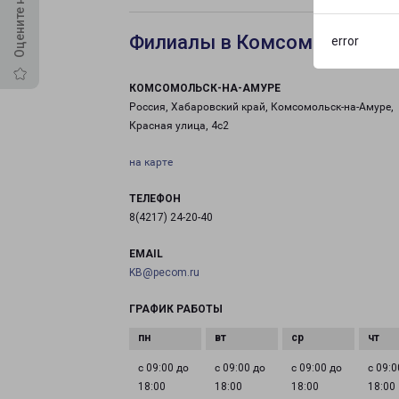
Филиалы в Комсомольске-н
error
КОМСОМОЛЬСК-НА-АМУРЕ
Россия, Хабаровский край, Комсомольск-на-Амуре,
Красная улица, 4с2
на карте
ТЕЛЕФОН
8(4217) 24-20-40
EMAIL
KB@pecom.ru
ГРАФИК РАБОТЫ
с 09:00 до
с 09:00 до
с 09:00 до
с 09:0
18:00
18:00
18:00
18:00