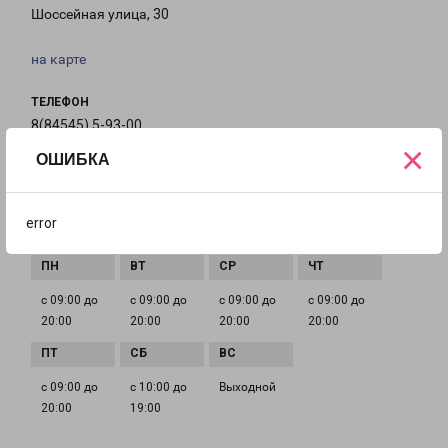
Шоссейная улица, 30
на карте
ТЕЛЕФОН
8(84545) 5-93-00
×
ОШИБКА
EMAIL
balashov-fr@pecom.ru
error
ГРАФИК РАБОТЫ
с 09:00 до
с 09:00 до
с 09:00 до
с 09:00 до
20:00
20:00
20:00
20:00
с 09:00 до
с 10:00 до
Выходной
20:00
19:00